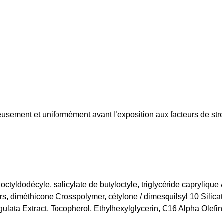
reusement et uniformément avant l’exposition aux facteurs de s
ldodécyle, salicylate de butyloctyle, triglycéride caprylique / c
ers, diméthicone Crosspolymer, cétylone / dimesquilsyl 10 Silic
ata Extract, Tocopherol, Ethylhexylglycerin, C16 Alpha Olefin,