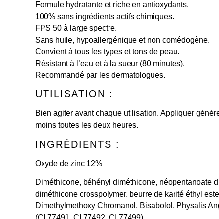
Formule hydratante et riche en antioxydants.
100% sans ingrédients actifs chimiques.
FPS 50 à large spectre.
Sans huile, hypoallergénique et non comédogène.
Convient à tous les types et tons de peau.
Résistant à l’eau et à la sueur (80 minutes).
Recommandé par les dermatologues.
UTILISATION :
Bien agiter avant chaque utilisation. Appliquer géné
moins toutes les deux heures.
INGRÉDIENTS :
Oxyde de zinc 12%
Diméthicone, béhényl diméthicone, néopentanoate d’octy
diméthicone crosspolymer, beurre de karité éthyl est
Dimethylmethoxy Chromanol, Bisabolol, Physalis Angul
(CI 77491, CI 77492, CI 77499).