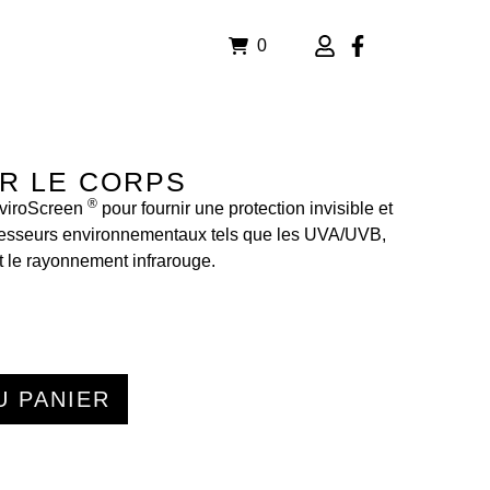
0
R LE CORPS
®
nviroScreen
pour fournir une protection invisible et
resseurs environnementaux tels que les UVA/UVB,
et le rayonnement infrarouge.
U PANIER