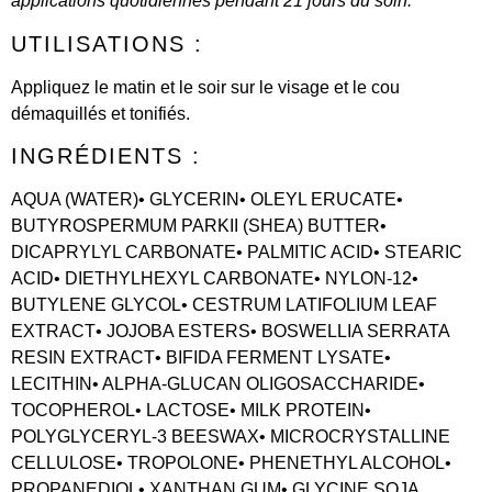
applications quotidiennes pendant 21 jours du soin.
UTILISATIONS :
Appliquez le matin et le soir sur le visage et le cou
démaquillés et tonifiés.
INGRÉDIENTS :
AQUA (WATER)• GLYCERIN• OLEYL ERUCATE•
BUTYROSPERMUM PARKII (SHEA) BUTTER•
DICAPRYLYL CARBONATE• PALMITIC ACID• STEARIC
ACID• DIETHYLHEXYL CARBONATE• NYLON-12•
BUTYLENE GLYCOL• CESTRUM LATIFOLIUM LEAF
EXTRACT• JOJOBA ESTERS• BOSWELLIA SERRATA
RESIN EXTRACT• BIFIDA FERMENT LYSATE•
LECITHIN• ALPHA-GLUCAN OLIGOSACCHARIDE•
TOCOPHEROL• LACTOSE• MILK PROTEIN•
POLYGLYCERYL-3 BEESWAX• MICROCRYSTALLINE
CELLULOSE• TROPOLONE• PHENETHYL ALCOHOL•
PROPANEDIOL• XANTHAN GUM• GLYCINE SOJA