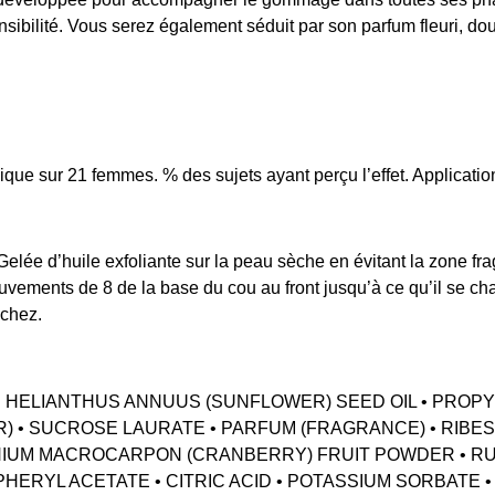
sibilité. Vous serez également séduit par son parfum fleuri, doux
gique sur 21 femmes. % des sujets ayant perçu l’effet. Applicat
lée d’huile exfoliante sur la peau sèche en évitant la zone fra
vements de 8 de la base du cou au front jusqu’à ce qu’il se ch
échez.
 • HELIANTHUS ANNUUS (SUNFLOWER) SEED OIL • PRO
) • SUCROSE LAURATE • PARFUM (FRAGRANCE) • RIBES
NIUM MACROCARPON (CRANBERRY) FRUIT POWDER • RUB
RYL ACETATE • CITRIC ACID • POTASSIUM SORBATE • SO