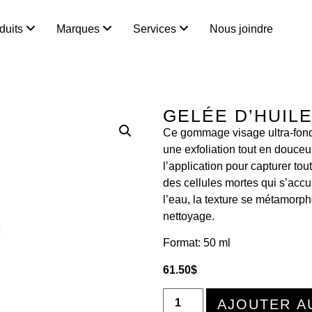
duits
Marques
Services
Nous joindre
GELÉE D’HUIL
Ce gommage visage ultra-fond
une exfoliation tout en douceu
l’application pour capturer tou
des cellules mortes qui s’accu
l’eau, la texture se métamorpho
nettoyage.
Format: 50 ml
61.50
$
AJOUTER A