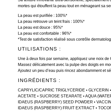
mortes qui étouffent la peau tout en ménageant sa sen
La peau est purifiée : 100%*
La peau retrouve un teint frais : 100%*
La peau est douce : 95%*
La peau est confortable : 96%*
*Test de satisfaction réalisé sous contrôle dermatolo
UTILISATIONS :
Une à deux fois par semaine, appliquez une noix de Ge
Massez délicatement avec la pulpe des doigts en mou
Ajoutez un peu d’eau puis rincez abondamment et s
INGRÉDIENTS :
CAPRYLIC/CAPRIC TRIGLYCERIDE • GLYCERIN
ACETATE • SUCROSE STEARATE • AQUA (WATER
IDAEUS (RASPBERRY) SEED POWDER • VACCI
IDAEUS (RASPBERRY) FRUIT EXTRACT • TOCOPHE