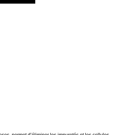
s, permet d’éliminer les impuretés et les cellules