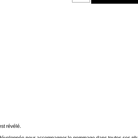
st révélé.
t développée pour accompagner le gommage dans toutes ses phase