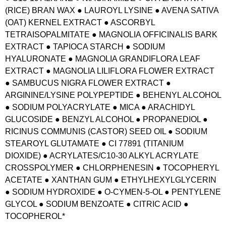
(RICE) BRAN WAX ● LAUROYL LYSINE ● AVENA SATIVA
(OAT) KERNEL EXTRACT ● ASCORBYL
TETRAISOPALMITATE ● MAGNOLIA OFFICINALIS BARK
EXTRACT ● TAPIOCA STARCH ● SODIUM
HYALURONATE ● MAGNOLIA GRANDIFLORA LEAF
EXTRACT ● MAGNOLIA LILIFLORA FLOWER EXTRACT
● SAMBUCUS NIGRA FLOWER EXTRACT ●
ARGININE/LYSINE POLYPEPTIDE ● BEHENYL ALCOHOL
● SODIUM POLYACRYLATE ● MICA ● ARACHIDYL
GLUCOSIDE ● BENZYL ALCOHOL ● PROPANEDIOL ●
RICINUS COMMUNIS (CASTOR) SEED OIL ● SODIUM
STEAROYL GLUTAMATE ● CI 77891 (TITANIUM
DIOXIDE) ● ACRYLATES/C10-30 ALKYL ACRYLATE
CROSSPOLYMER ● CHLORPHENESIN ● TOCOPHERYL
ACETATE ● XANTHAN GUM ● ETHYLHEXYLGLYCERIN
● SODIUM HYDROXIDE ● O-CYMEN-5-OL ● PENTYLENE
GLYCOL ● SODIUM BENZOATE ● CITRIC ACID ●
TOCOPHEROL*